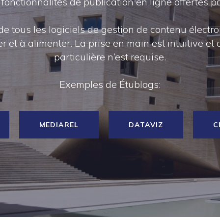
nctionnalités de publication en ligne offertes pa
e tous les logiciels de gestion de contenu électron
ser et à alimenter. La prise en main est intuitive
particulière n’est requise.
Exemples de Étublogs:
MEDIAREL
DATAVIZ
C